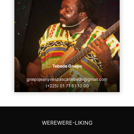
Tebede Gnepo
gnepojeanyvespascaltebede@gmail.com
(+225) 01 71 61 10 00
WEREWERE-LIKING