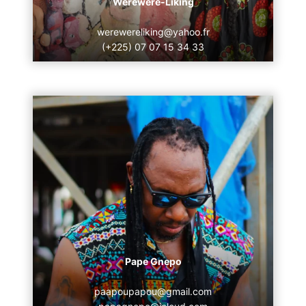
Werewere-Liking
werewereliking@yahoo.fr
(+225) 07 07 15 34 33
Pape Gnepo
paapoupapou@gmail.com