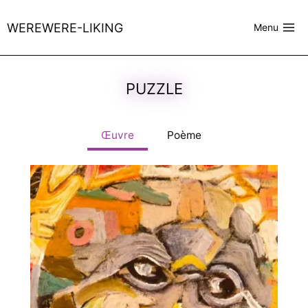
Skip
to
WEREWERE-LIKING
Menu
content
PUZZLE
Œuvre
Poème